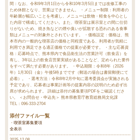
間：なお、令和9年3月1日から令和10年3月5日までは改修工事の
ため休館となり、営業はできません。
・メニュー制限：利用者の
年齢層が幅広いことを考慮し、メニューは飲物・軽食を中心とし
た内容で構成してください。また、喫茶室は展示室との間に仕切
りがないため、焼き魚などの煙や臭いが拡散する恐れのある食事
類はメニューの対象外とされています。
・価格設定：価格は、熊
本市内の一般的な喫茶店の価格と同程度である、利用者が気軽に
利用でき満足できる適正価格での提案が必要です。
・主な応募資
格：応募時点で、熊本県内で食品衛生法の営業許可（飲食店）を
有し、3年以上の飲食店営業実績があることなど、定められた要件
をすべて満たす必要があります。
・申込期限：令和8年（2026
年）1月30日（金）午後5時までです（郵送の場合は書留郵便にて
必着）。
・選考方法：令和8年2月中旬に選考委員会が実施される
予定であり、応募者は事業計画等の提案内容の説明のため必ず出
席が求められます。
詳細は添付の募集要項PDFをご確認くださ
い。
＜お問合せ・申込先＞ 熊本県教育庁教育総務局文化課
TEL：096-333-2704
添付ファイル一覧
喫茶室募集要項
全表示
2025.12.08