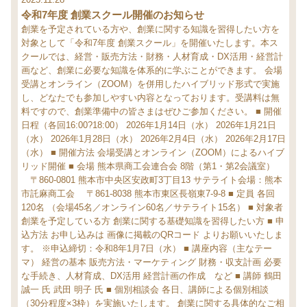
令和7年度 創業スクール開催のお知らせ
創業を予定されている方や、創業に関する知識を習得したい方を
対象として「令和7年度 創業スクール」を開催いたします。本ス
クールでは、経営・販売方法・財務・人材育成・DX活用・経営計
画など、創業に必要な知識を体系的に学ぶことができます。
会場
受講とオンライン（ZOOM）を併用したハイブリッド形式で実施
し、どなたでも参加しやすい内容となっております。受講料は無
料ですので、創業準備中の皆さまはぜひご参加ください。
■ 開催
日程（各回16:00?18:00）
2026年1月14日（水）
2026年1月21日
（水）
2026年1月28日（水）
2026年2月4日（水）
2026年2月17日
（水）
■ 開催方法
会場受講とオンライン（ZOOM）によるハイブ
リッド開催
■ 会場
熊本県商工会連合会 8階（第1・第2会議室）
〒860-0801 熊本市中央区安政町3丁目13
サテライト会場：熊本
市託麻商工会
〒861-8038 熊本市東区長嶺東7-9-8
■ 定員
各回
120名
（会場45名／オンライン60名／サテライト15名）
■ 対象者
創業を予定している方
創業に関する基礎知識を習得したい方
■ 申
込方法
お申し込みは 画像に掲載のQRコード よりお願いいたしま
す。
※申込締切：令和8年1月7日（水）
■ 講座内容（主なテー
マ）
経営の基本
販売方法・マーケティング
財務・収支計画
必要
な手続き、人材育成、DX活用
経営計画の作成 など
■ 講師
鶴田
誠一 氏
武田 明子 氏
■ 個別相談会
各日、講師による個別相談
（30分程度×3枠）を実施いたします。
創業に関する具体的なご相