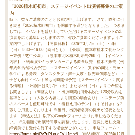
「2026植木町初市」ステージイベント出演者募集のご案
内
時下、益々ご清栄のこととお喜び申し上げます。
さて、昨年に引
き続き「2026植木町初市」を開催する運びとなりました。
つきま
しては、イベントを盛り上げていただけるステージイベントの出
演者を広く募集いたしますので、ぜひご参加くださいますようご
案内申し上げます。
【開催日程】
2026年3月7日（土）・8日
（日）
9:30〜16:00（両日とも）
【会場】
熊本市植木文化センタ
ー東側「芝生公園」
（熊本市北区植木町岩野269-2）
【イベント
内容】
・物産展やキッチンカーによる飲食販売、植木の販売（例
年約40店舗出店予定）
・ステージイベント（町内の園児・児童・
学生による発表、ダンスクラブ・郷土太鼓・観光宣伝隊など）
・
子ども向けイベント等も同時開催予定
【ステージイベントに関す
る情報】
・出演日は3月7日（土）または8日（日）よりご希望を
お聞きします（調整あり）
・出演時間は1団体あたり20分以内を
基準とします（人数や内容により調整の場合あり）
・ステージ前
のスペースも使用可能です
・着替え用のテント（すそ付き）を2
張りご用意しております
※後日、出演者名簿の提出が必要となり
ます
【申込方法】
以下のGoogleフォームよりお申し込みくださ
い。
※先着順で出演時間帯を調整いたします。定員に達し次第、
締切前でも受付を終了する場合がございます。
申込フォーム：
https://forms.gle/Rv7uPLqudFVUJmor9
【申込締切】
2025年12月