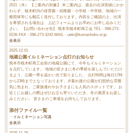
25日（木）
【ご案内の対象】
本ご案内は、過去の出演実績にかか
わらず、植木町内の保育園・幼稚園・小学校・中学校、地域の一
般団体等にも幅広く送付しております。内容をご確認の上、出演
を希望される場合は、上記フォームよりお早めにお申し込みくだ
さい。
【お問い合わせ先】
熊本市植木町商工会
TEL：096-272-
0236
FAX：096-273-3243
MAIL：ueki@kumashoko.or.jp
全表示
2025.12.01
地蔵公園イルミネーション点灯のお知らせ
熊本市植木町商工会前の地蔵公園にて、今年もイルミネーション
を点灯しています。
地域の皆さまに冬の季節を楽しんでいただけ
るよう、公園一帯を温かい光で彩りました。
点灯時間は毎日17時
から23時までとなっております。夕暮れ後の公園が幻想的な雰囲
気に包まれ、ご家族連れやお子さまにも人気のスポットです。
お
近くにお越しの際はぜひお立ち寄りいただき、冬の風景をお楽し
みください。
皆さまのご来場をお待ちしております。
添付ファイル一覧
イルミネーション写真
全表示
2025.11.28