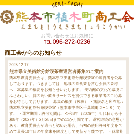
お問い合わせはお気軽に
商工会からのお知らせ
2025.12.17
熊本県立美術館分館喫茶室運営者募集のご案内
熊本県教育委員会は、熊本県立美術館分館喫茶室の運営者を公募
しております。つきましては、地域の飲食業を営む会員の皆様
へ、本募集の概要をお知らせいたします。
美術館の文化的環境に
ふさわしい、質の高い飲食サービスを提供できる事業者のご応募
をお待ちしております。
募集の概要（抜粋）
・施設名と所在地：
熊本県立美術館分館喫茶室（熊本市中央区千葉城町２−１８）で
す。
・運営期間：許可期間は、令和8年（2026年）4月1日から令
和9年（2027年）2月28日までの11か月間です。運営継続の意思が
あり、教育委員会が適当と認めた場合、当初の使用許可年度を含
めて最長10年目の年度末を限度として更新が可能です。
・休業期