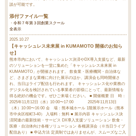
談が可能です。
添付ファイル一覧
令和７年第３回創業スクール
全表示
2025.10.27
【キャッシュレス未来展 in KUMAMOTO 開催のお知ら
せ】
熊本市内において、キャッシュレス決済やDX導入支援など、最新
のソリューションを一堂に集めた「キャッシュレス未来展 in
KUMAMOTO」が開催されます。
飲食業・医療機関・自治体な
ど、さまざまな業種に向けた展示のほか、講演会も同時開催さ
れ、当日はライブ配信も行われます。
キャッシュレス化や業務の
デジタル化を検討されている事業者の皆様にとって、最新情報を
得る絶好の機会です。ぜひご来場ください。
■ 開催概要
日 時：
2025年11月12日（水）10:00〜17:00
2025年11月13日
（木）10:00〜16:00
会 場：熊本城ホール 1階展示ホール（熊本
市中央区桜町3-40）
入場料：無料
■ 展示内容
キャッシュレス決
済関連の最新技術・サービス
DX導入支援ソリューション
飲食・
医療・自治体向け各種ソリューション
各種講演会（※当日ライブ
配信あり）
■ 申込方法
定員制ではありませんが、スムーズなご入