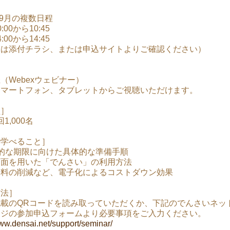
ら9月の複数日程
00から10:45
00から14:45
細は添付チラシ、または申込サイトよりご確認ください）
（Webexウェビナー）
スマートフォン、タブレットからご視聴いただけます。
員］
1,000名
で学べること］
的な期限に向けた具体的な準備手順
画面を用いた「でんさい」の利用方法
送料の削減など、電子化によるコストダウン効果
方法］
載のQRコードを読み取っていただくか、下記のでんさいネッ
ージの参加申込フォームより必要事項をご入力ください。
www.densai.net/support/seminar/