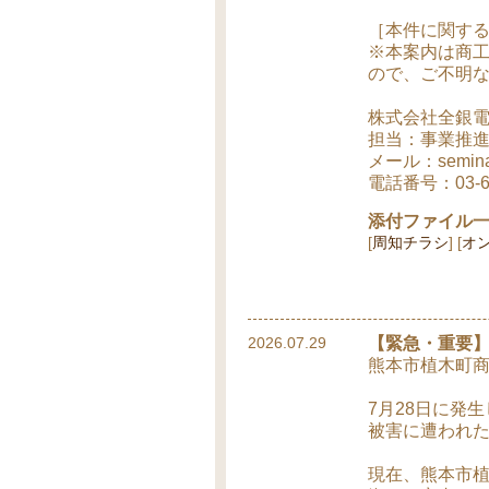
［本件に関す
※本案内は商
ので、ご不明
株式会社全銀
担当：事業推
メール：seminar
電話番号：03-
添付ファイル
周知チラシ
オ
2026.07.29
【緊急・重要】
熊本市植木町商
7月28日に発
被害に遭われ
現在、熊本市