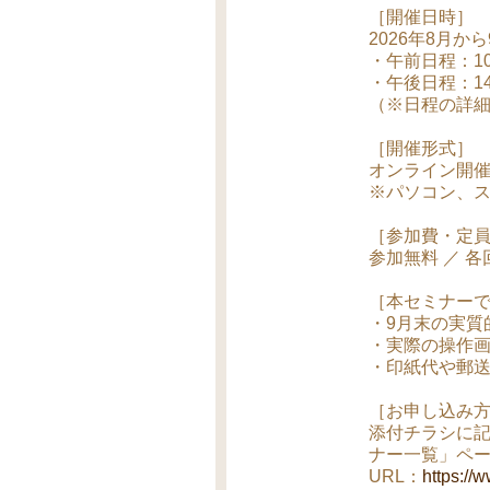
［開催日時］
2026年8月か
・午前日程：10:
・午後日程：14:
（※日程の詳
［開催形式］
オンライン開催
※パソコン、
［参加費・定
参加無料 ／ 各回
［本セミナー
・9月末の実質
・実際の操作
・印紙代や郵
［お申し込み
添付チラシに記
ナー一覧」ペ
URL：
https://