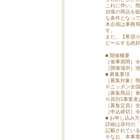
これに伴い、熊
自慢の商品を
な条件となっ
本企画は事務
す。
また、【希望小
ピールする絶
■ 開催概要
［催事期間］令和8
［開催場所］池
■ 募集要項
［募集対象］
※ニッポン全
［募集商品］
※原則1事業者
［募集定員］全
［申込締切］令和8
■ お申し込み
詳細は添付の「
記載されてい
※なお、本事