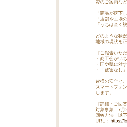
資のご案内な
「商品が落下
「店舗や工場
「うちは全く
どのような状
地域の現状を
［ご報告いただ
・商工会がい
・国や県に対
・「被害なし
皆様の安全と
スマートフォ
します。
［詳細・ご回
対象事象：7月
回答方法：以下
URL：
https:/