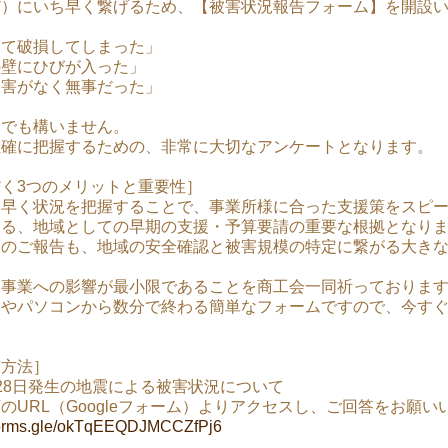
ど）にいち早く繋げるため、【被害状況報告フォーム】を開設
して破損してしまった」
の壁にひびが入った」
被害がなく無事だった」
況でも構いません。
正確に把握するための、非常に大切なアンケートとなります。
く3つのメリットと重要性］
ち早く状況を把握することで、事業所様に合った支援策をスピ
する、地域としての早期の支援・予算要請の重要な根拠となり
」のご報告も、地域の安全確認と被害規模の特定に繋がる大き
、事業への影響が最小限であることを商工会一同祈っておりま
ンやパソコンから数分で終わる簡単なフォームですので、今す
答方法］
28日発生の地震による被害状況について
のURL（Googleフォーム）よりアクセスし、ご回答をお願い
/forms.gle/okTqEEQDJMCCZfPj6