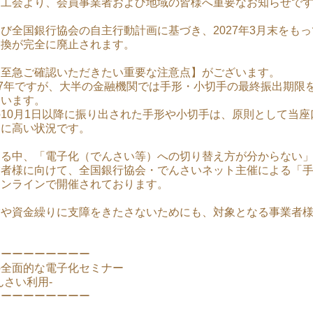
商工会より、会員事業者および地域の皆様へ重要なお知らせで
び全国銀行協会の自主行動計画に基づき、2027年3月末をも
交換が完全に廃止されます。
【至急ご確認いただきたい重要な注意点】がございます。
27年ですが、大半の金融機関では手形・小切手の最終振出期限を前
ています。
10月1日以降に振り出された手形や小切手は、原則として当
常に高い状況です。
迫る中、「電子化（でんさい等）への切り替え方が分からない
業者様に向けて、全国銀行協会・でんさいネット主催による「
オンラインで開催されております。
営や資金繰りに支障をきたさないためにも、対象となる事業者
ーーーーーーーーー
の全面的な電子化セミナー
んさい利用-
ーーーーーーーーー