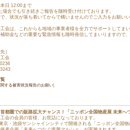
日 12:00まで
過ぎた場合でも引き続きご報告を随時受け付けております。
一で、状況が落ち着いてからで構いませんのでご入力をお願い
商工会は、これからも地域の事業者様を全力でサポートしてま
や補助金などの重要な緊急情報も随時発信してまいりますので
せ先］
商工会
0236
3243
一覧
に関する被害状況報告のお願い
首都圏での販路拡大チャンス！「ニッポン全国物産展 未来へ
商工会の会員の皆様、お世話になっております。
に東京・池袋サンシャインシティで開催される「ニッポン全国
主催者企画「未来へつなぐ復興マルシェ」が実施されます。