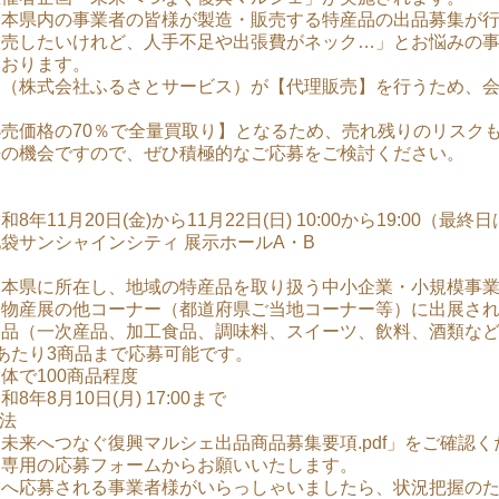
本県内の事業者の皆様が製造・販売する特産品の出品募集が行
販売したいけれど、人手不足や出張費がネック…」とお悩みの
ております。
局（株式会社ふるさとサービス）が【代理販売】を行うため、
売価格の70％で全量買取り】となるため、売れ残りのリスク
好の機会ですので、ぜひ積極的なご応募をご検討ください。
年11月20日(金)から11月22日(日) 10:00から19:00（最終日
袋サンシャインシティ 展示ホールA・B
熊本県に所在し、地域の特産品を取り扱う中小企業・小規模事
国物産展の他コーナー（都道府県ご当地コーナー等）に出展さ
食品（一次産品、加工食品、調味料、スイーツ、飲料、酒類な
あたり3商品まで応募可能です。
体で100商品程度
年8月10日(月) 17:00まで
方法
未来へつなぐ復興マルシェ出品商品募集要項.pdf」をご確認
る専用の応募フォームからお願いいたします。
業へ応募される事業者様がいらっしゃいましたら、状況把握の