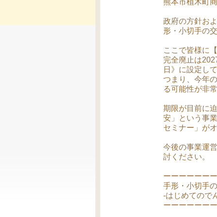
熊本市植木町
政府の方針およ
形・小切手の
ここで皆様に
完全廃止は20
日》に設定し
つまり、今年の
る可能性が非
期限が目前に
安」という事
セミナー」が
今後の事業運
討ください。
ーーーーーー
手形・小切手
-はじめてので
ーーーーーー