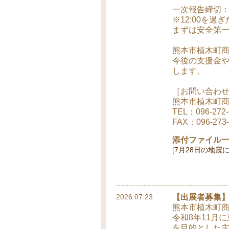
一次報告締切：本
※12:00を
まずは安全第
熊本市植木町
今後の支援金
します。
［お問い合わ
熊本市植木町
TEL：096-272-
FAX：096-273-
添付ファイル
7月28日の地震
2026.07.23
【出展者募集】
熊本市植木町
令和8年11月
を目的とした