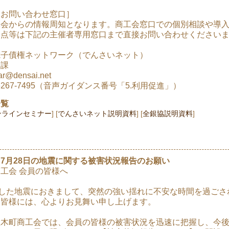
るお問い合わせ窓口］
工会からの情報周知となります。商工会窓口での個別相談や導
な点等は下記の主催者専用窓口まで直接お問い合わせください
電子債権ネットワーク（でんさいネット）
進課
@densai.net
6267-7495（音声ガイダンス番号「5.利用促進」）
一覧
ンラインセミナー
でんさいネット説明資料
全銀協説明資料
7月28日の地震に関する被害状況報告のお願い
工会 会員の皆様へ
生した地震におきまして、突然の強い揺れに不安な時間を過ご
た皆様には、心よりお見舞い申し上げます。
植木町商工会では、会員の皆様の被害状況を迅速に把握し、今