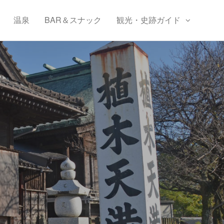
温泉
BAR＆スナック
観光・史跡ガイド
）