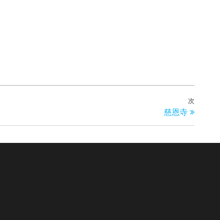
次
次
慈恩寺
の
投
稿