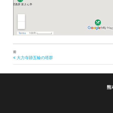
投
過
前
大力寺跡五輪の塔群
去
稿
の
ナ
投
ビ
稿
ゲ
熊
ー
シ
ョ