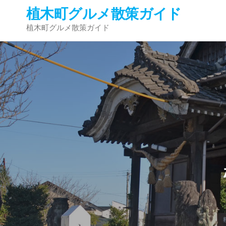
Skip
植木町グルメ散策ガイド
to
植木町グルメ散策ガイド
the
content