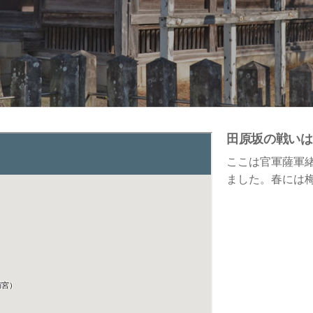
田原坂の戦いは
ここは官軍薩軍
ました。春には